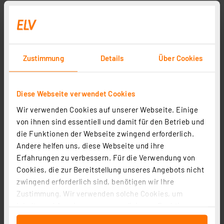
Vierleiter-Ri-Messkabel
Artikel-Nr. 057772
1
2
3
4
5
(1)
Zustimmung
Details
Über Cookies
15.44 CHF
inkl. MwSt.
Diese Webseite verwendet Cookies
Informationen zu Versandkosten
Wir verwenden Cookies auf unserer Webseite. Einige
Grundpreis 30.88 CHF pro lfm
von ihnen sind essentiell und damit für den Betrieb und
die Funktionen der Webseite zwingend erforderlich.
Andere helfen uns, diese Webseite und ihre
Erfahrungen zu verbessern. Für die Verwendung von
Cookies, die zur Bereitstellung unseres Angebots nicht
Sicherheits-Krokodilklemme XKK-1001, schwarz, 4 mm
zwingend erforderlich sind, benötigen wir Ihre
Artikel-Nr. 043779
Zustimmung. Wir verwenden solche Cookies, um
Inhalte und Anzeigen zu personalisieren, Funktionen
3.82 CHF
für soziale Medien anbieten zu können und die Zugriffe
inkl. MwSt.