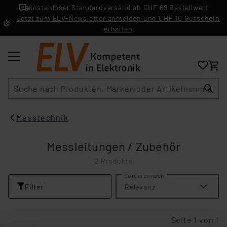
kostenloser Standardversand ab CHF 69 Bestellwert
Jetzt zum ELV-Newsletter anmelden und CHF 10 Gutschein
erhalten
Suche
Messtechnik
Messleitungen / Zubehör
2 Produkte
Sortieren nach
Filter
Relevanz
Seite 1 von 1