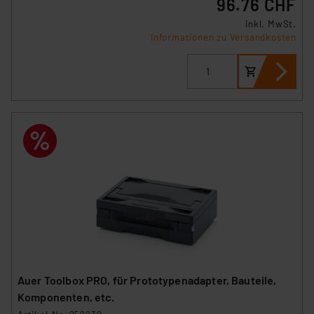
96.76 CHF
ablehnen oder ihr ganz oder teilweise zustimmen. Ihre
erteilte Zustimmung können Sie jederzeit unter dem
inkl. MwSt.
Link „Cookie Einstellungen“ anpassen oder widerrufen.
Informationen zu Versandkosten
Die Rechtmäßigkeit der Speicherung, Abrufung und
Weiterverarbeitung dieser Daten zur Auswertung und
Analyse bis zum Zeitpunkt des Widerrufs bleibt hiervon
unberührt. Ihre Browser-Einstellungen können dazu
führen, dass die Einstellungen nicht längerfristig
gespeichert werden und dieses Banner erneut
angezeigt wird.
„Einige Drittanbieter verarbeiten personenbezogene
Daten in den USA. Ihre Einwilligung zur Einbindung von
Cookies dieser Drittanbieter umfasst daher ggf. auch
die Verarbeitung Ihrer Daten in den USA gemäß Art. 49
(1) lit. a DSGVO. Nähere Infos zu diesen Drittanbietern
und zu der jeweiligen Datenübermittlung erhalten Sie in
Auer Toolbox PRO, für Prototypenadapter, Bauteile,
der Datenschutzerklärung. Für die USA besteht kein
Komponenten, etc.
Angemessenheitsbeschluss der EU. Dies bedeutet,