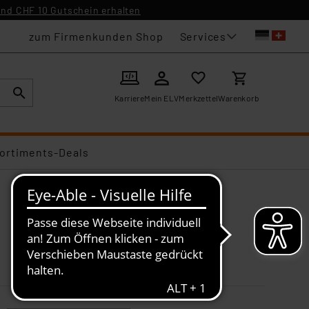
nd CHF 10 Gutschein erhalten
Services
zum Firmenkunden Shop
Karriere
Mein ELV
Merkzettel
Warenkorb
ortiments-Deals