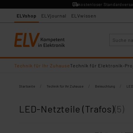
kostenloser Standardversa
ELVshop
ELVjournal
ELVwissen
Suche
Technik für Ihr Zuhause
Technik für Elektronik-Pro
/
/
/
Startseite
Technik für Ihr Zuhause
Beleuchtung
LED
LED-Netzteile (Trafos)
(5)