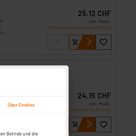
25.12 CHF
 V
inkl. MwSt.
u
Informationen zu Versandkosten
gnet
C,
24.15 CHF
inkl. MwSt.
Über Cookies
V
Informationen zu Versandkosten
u
gnet
en Betrieb und die