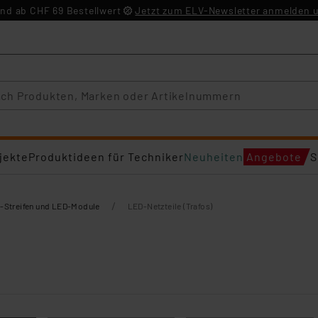
nd ab CHF 69 Bestellwert
Jetzt zum ELV-Newsletter anmelden u
jekte
Produktideen für Techniker
Neuheiten
Angebote
S
/
-Streifen und LED-Module
LED-Netzteile (Trafos)