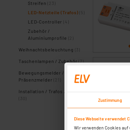
Streifen
(23)
LED-Netzteile (Trafos)
(5)
LED-Controller
(4)
Zubehör /
Aluminiumprofile
(2)
Weihnachtsbeleuchtung
(3)
Taschenlampen / Zubehör
(7)
Bewegungsmelder /
Präsenzmelder
(21)
Installation / Trafos / Dimmer
(30)
Zustimmung
Diese Webseite verwendet C
Wir verwenden Cookies auf u