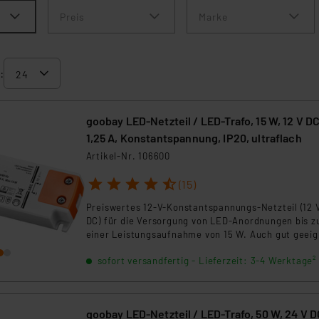
Preis
Marke
:
goobay LED-Netzteil / LED-Trafo, 15 W, 12 V DC
1,25 A, Konstantspannung, IP20, ultraflach
Artikel-Nr. 106600
1
2
3
4
5
(15)
Preiswertes 12-V-Konstantspannungs-Netzteil (12 
DC) für die Versorgung von LED-Anordnungen bis z
einer Leistungsaufnahme von 15 W. Auch gut geeig
für LED-Stripes bzw. LED-Streifen.
sofort versandfertig - Lieferzeit: 3-4 Werktage²
goobay LED-Netzteil / LED-Trafo, 50 W, 24 V D