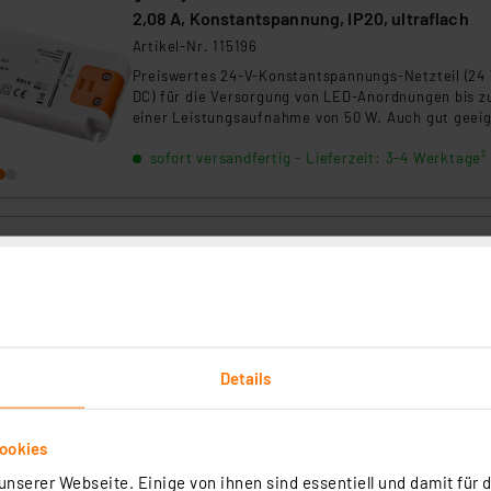
2,08 A, Konstantspannung, IP20, ultraflach
Artikel-Nr. 115196
Preiswertes 24-V-Konstantspannungs-Netzteil (24
DC) für die Versorgung von LED-Anordnungen bis z
einer Leistungsaufnahme von 50 W. Auch gut geei
für LED-Stripes bzw. LED-Streifen.
sofort versandfertig - Lieferzeit: 3-4 Werktage²
goobay LED-Netzteil / LED-Trafo, 50 W, 12 V D
4,2 A, Konstantspannung, IP20, ultraflach
Artikel-Nr. 111472
1
2
3
4
5
(2)
Details
Preiswertes 12-V-Konstantspannungs-Netzteil (12 
DC) für die Versorgung von LED-Anordnungen bis z
einer Leistungsaufnahme von 50 W. Auch gut geei
für LED-Stripes bzw. LED-Streifen.
ookies
sofort versandfertig - Lieferzeit: 3-4 Werktage²
nserer Webseite. Einige von ihnen sind essentiell und damit für d