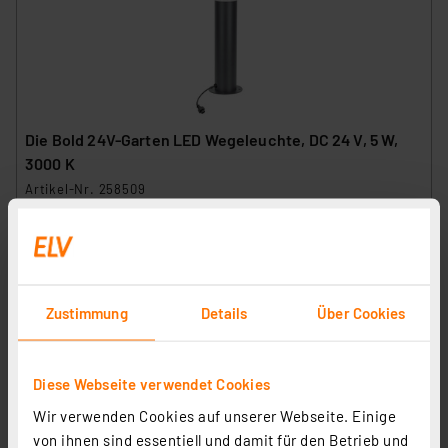
Die Bold 24V-Garten LED Wegeleuchte, DC 24 V, 5 W,
3000 K
Artikel-Nr. 258509
49.05 CHF
Statt
58.08 CHF **
inkl. MwSt.
Produktdatenblatt
Informationen zu Versandkosten
Zustimmung
Details
Über Cookies
Diese Webseite verwendet Cookies
Wir verwenden Cookies auf unserer Webseite. Einige
von ihnen sind essentiell und damit für den Betrieb und