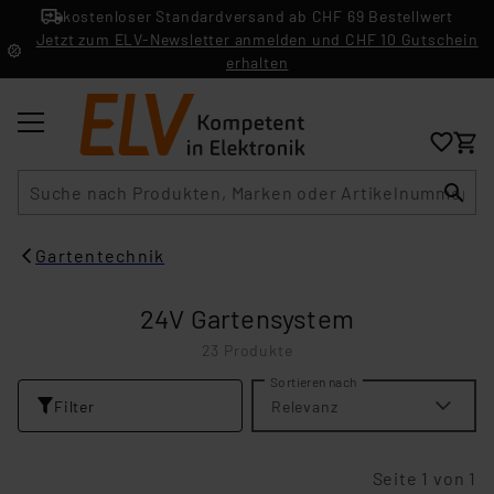
kostenloser Standardversand ab CHF 69 Bestellwert
Jetzt zum ELV-Newsletter anmelden und CHF 10 Gutschein
erhalten
Suche
Gartentechnik
24V Gartensystem
23 Produkte
Sortieren nach
Filter
Relevanz
Seite 1 von 1