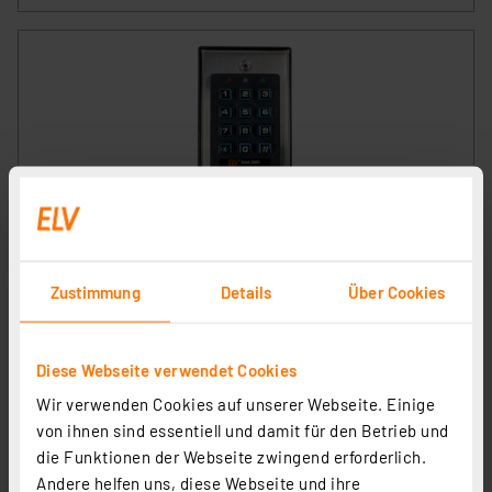
ELV Digitales Codeschloss DAK 2001
Artikel-Nr. 250487
Zustimmung
Details
Über Cookies
1
2
3
4
5
(9)
25.12 CHF
Diese Webseite verwendet Cookies
inkl. MwSt.
Informationen zu Versandkosten
Wir verwenden Cookies auf unserer Webseite. Einige
von ihnen sind essentiell und damit für den Betrieb und
die Funktionen der Webseite zwingend erforderlich.
Andere helfen uns, diese Webseite und ihre