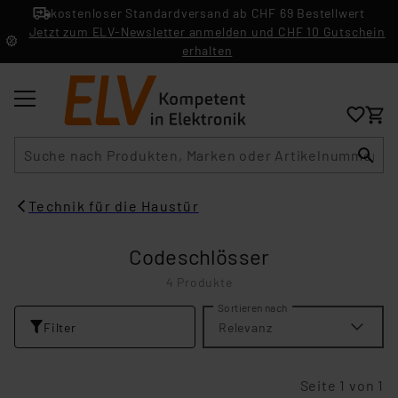
kostenloser Standardversand ab CHF 69 Bestellwert
Jetzt zum ELV-Newsletter anmelden und CHF 10 Gutschein
erhalten
Suche
Technik für die Haustür
Codeschlösser
4 Produkte
Sortieren nach
Filter
Relevanz
Seite 1 von 1