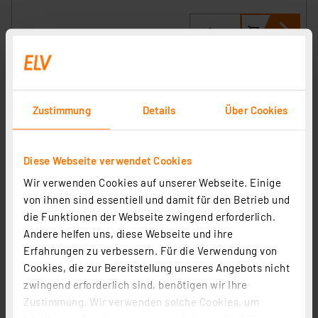
Zustimmung
Details
Über Cookies
Diese Webseite verwendet Cookies
Wir verwenden Cookies auf unserer Webseite. Einige
von ihnen sind essentiell und damit für den Betrieb und
die Funktionen der Webseite zwingend erforderlich.
Homematic IP Smart Home Set Zutritt, Access Point 2,
Andere helfen uns, diese Webseite und ihre
Keypad, Türschlossantrieb
Erfahrungen zu verbessern. Für die Verwendung von
Artikel-Nr. 255371
Cookies, die zur Bereitstellung unseres Angebots nicht
zwingend erforderlich sind, benötigen wir Ihre
253.10 CHF
Zustimmung. Wir verwenden solche Cookies, um
UVP 269.55 CHF **