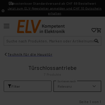
kostenloser Standardversand ab CHF 69 Bestellwert
Jetzt zum ELV-Newsletter anmelden und CHF 10 Gutschein
erhalten
Suche
Technik für die Haustür
Türschlossantriebe
7 Produkte
Sortieren nach
Filter
Relevanz
Seite 1 von 1