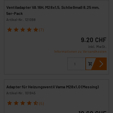
Ventiladapter VA 16H, M28x1,5, Schließmaß 8,25 mm,
5er-Pack
Artikel-Nr. 121098
1
2
3
4
5
(7)
9.20 CHF
inkl. MwSt.
Informationen zu Versandkosten
Adapter für Heizungsventil Vama M28x1,0 (Messing)
Artikel-Nr. 101945
1
2
3
4
5
(5)