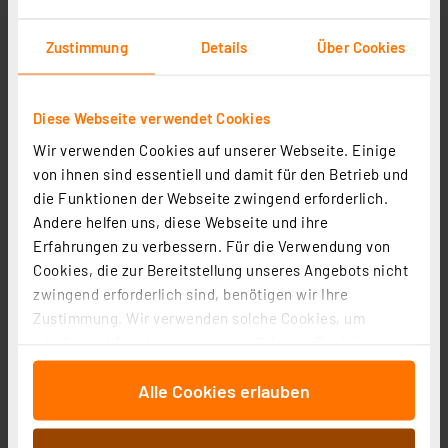
Zustimmung
Details
Über Cookies
Diese Webseite verwendet Cookies
Wir verwenden Cookies auf unserer Webseite. Einige
Heizungsventiladapter für Gampper M20 (2) über 10 mm
von ihnen sind essentiell und damit für den Betrieb und
Tiefe (Messing)
die Funktionen der Webseite zwingend erforderlich.
Artikel-Nr. 110217
Andere helfen uns, diese Webseite und ihre
1
2
3
4
5
(4)
Erfahrungen zu verbessern. Für die Verwendung von
Cookies, die zur Bereitstellung unseres Angebots nicht
12.54 CHF
zwingend erforderlich sind, benötigen wir Ihre
inkl. MwSt.
Zustimmung. Wir verwenden solche Cookies, um
Informationen zu Versandkosten
Inhalte und Anzeigen zu personalisieren, Funktionen
für soziale Medien anbieten zu können und die Zugriffe
Alle Cookies erlauben
auf unsere Website zu analysieren. Außerdem geben
wir Informationen zu Ihrer Verwendung unserer Website
an unsere Partner für soziale Medien, Werbung und