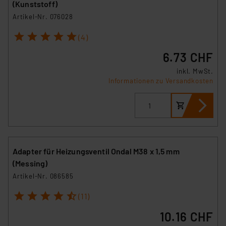
(Kunststoff)
Artikel-Nr. 076028
1
2
3
4
5
(4)
6.73 CHF
inkl. MwSt.
Informationen zu Versandkosten
Adapter für Heizungsventil Ondal M38 x 1,5 mm
(Messing)
Artikel-Nr. 086585
1
2
3
4
5
(11)
10.16 CHF