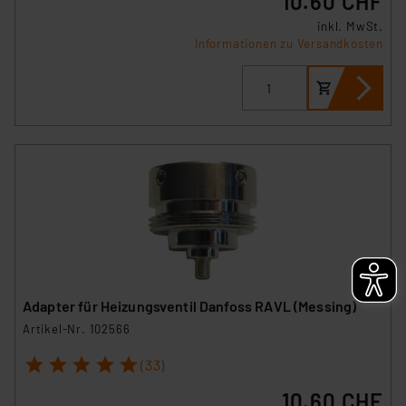
10.60 CHF
inkl. MwSt.
Informationen zu Versandkosten
Adapter für Heizungsventil Danfoss RAVL (Messing)
Artikel-Nr. 102566
1
2
3
4
5
(33)
10.60 CHF