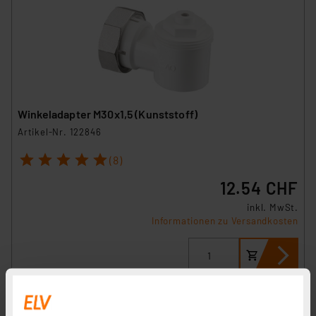
Winkeladapter M30x1,5 (Kunststoff)
Artikel-Nr. 122846
1
2
3
4
5
(8)
12.54 CHF
inkl. MwSt.
Informationen zu Versandkosten