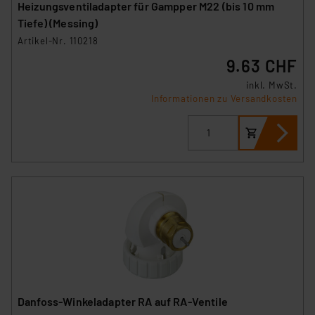
Überwachungsprogrammen verarbeiten, ohne dass
Heizungsventiladapter für Gampper M22 (bis 10 mm
hiergegen Klagemöglichkeiten für Europäer bestehen.
Tiefe) (Messing)
Unsere Kooperation mit diesen Dienstleistern stützt
Artikel-Nr. 110218
sich auf die Standarddatenschutzklauseln der
9.63 CHF
Europäischen Kommission sowie einer eigenen
inkl. MwSt.
Beurteilung der mit der Datenübermittlung,
Informationen zu Versandkosten
insbesondere der Art der übermittelten Daten,
verbundenen Risiken.“
Impressum
|
Datenschutzerklärung
Danfoss-Winkeladapter RA auf RA-Ventile