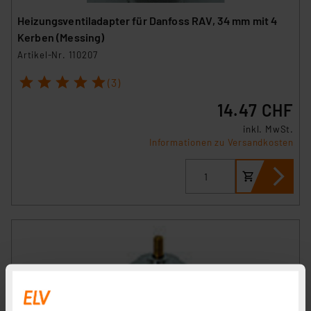
Heizungsventiladapter für Danfoss RAV, 34 mm mit 4
Kerben (Messing)
Artikel-Nr. 110207
1
2
3
4
5
(3)
14.47 CHF
inkl. MwSt.
Informationen zu Versandkosten