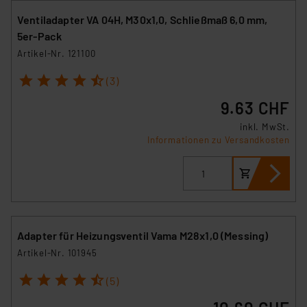
Ventiladapter VA 04H, M30x1,0, Schließmaß 6,0 mm,
5er-Pack
Artikel-Nr. 121100
1
2
3
4
5
(3)
9.63 CHF
inkl. MwSt.
Informationen zu Versandkosten
Adapter für Heizungsventil Vama M28x1,0 (Messing)
Artikel-Nr. 101945
1
2
3
4
5
(5)