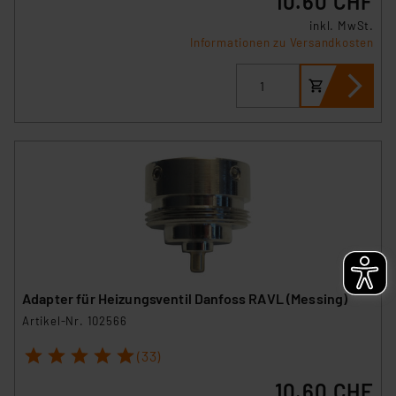
10.60 CHF
inkl. MwSt.
Informationen zu Versandkosten
Adapter für Heizungsventil Danfoss RAVL (Messing)
Artikel-Nr. 102566
1
2
3
4
5
(33)
10.60 CHF