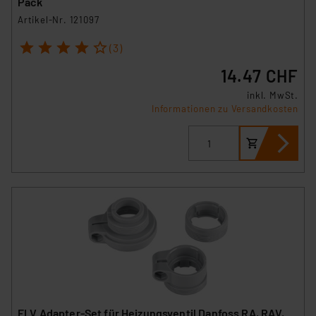
Pack
Artikel-Nr. 121097
1
2
3
4
5
(3)
14.47 CHF
inkl. MwSt.
Informationen zu Versandkosten
ELV Adapter-Set für Heizungsventil Danfoss RA, RAV,