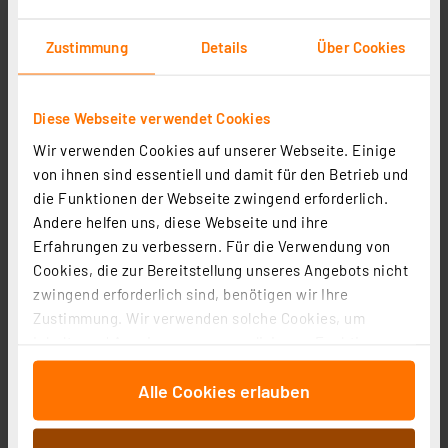
Heizungsventiladapter für Giacomini 22,6 mm (Messing)
Zustimmung
Details
Über Cookies
Artikel-Nr. 110212
1
2
3
4
5
(1)
Diese Webseite verwendet Cookies
14.47 CHF
Wir verwenden Cookies auf unserer Webseite. Einige
von ihnen sind essentiell und damit für den Betrieb und
inkl. MwSt.
die Funktionen der Webseite zwingend erforderlich.
Informationen zu Versandkosten
Andere helfen uns, diese Webseite und ihre
Erfahrungen zu verbessern. Für die Verwendung von
Cookies, die zur Bereitstellung unseres Angebots nicht
zwingend erforderlich sind, benötigen wir Ihre
Zustimmung. Wir verwenden solche Cookies, um
Inhalte und Anzeigen zu personalisieren, Funktionen
für soziale Medien anbieten zu können und die Zugriffe
Alle Cookies erlauben
auf unsere Website zu analysieren. Außerdem geben
wir Informationen zu Ihrer Verwendung unserer Website
an unsere Partner für soziale Medien, Werbung und