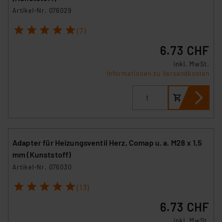
Artikel-Nr. 076029
1
2
3
4
5
(7)
6.73 CHF
inkl. MwSt.
Informationen zu Versandkosten
Adapter für Heizungsventil Herz, Comap u. a. M28 x 1,5
mm (Kunststoff)
Artikel-Nr. 076030
1
2
3
4
5
(13)
6.73 CHF
inkl. MwSt.