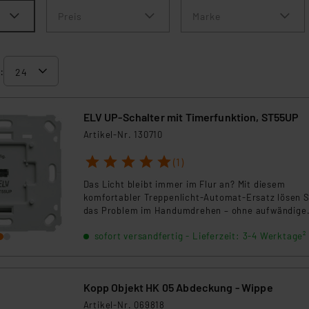
Preis
Marke
:
ELV UP-Schalter mit Timerfunktion, ST55UP
Artikel-Nr. 130710
1
2
3
4
5
(1)
Das Licht bleibt immer im Flur an? Mit diesem
komfortabler Treppenlicht-Automat-Ersatz lösen S
das Problem im Handumdrehen – ohne aufwändige
Verkabelung und Stromstoßschalter im
sofort versandfertig - Lieferzeit: 3-4 Werktage²
Sicherungskasten. Der UP-Timer ist dank passend
Adapter ganz einfach als Schalter-Ersatz in
vorhandene Installationen integrierbar.
Kopp Objekt HK 05 Abdeckung - Wippe
Artikel-Nr. 069818