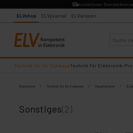
kostenloser Standardversa
ELVshop
ELVjournal
ELVwissen
Suche
Technik für Ihr Zuhause
Technik für Elektronik-Pro
/
/
/
Startseite
Technik für Ihr Zuhause
Haustechnik
Elek
Sonstiges
(2)