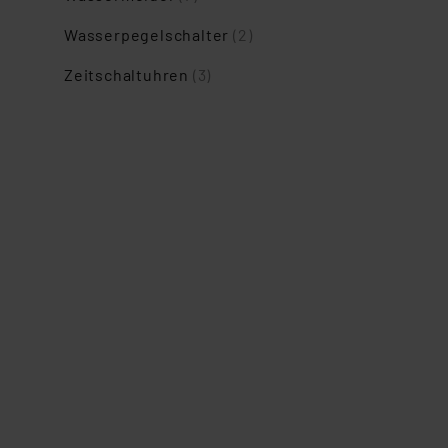
Nähere Infos zu diesen Drit
Wasserpegelschalter
(2)
Für die USA besteht kein A
Datenschutz nach EU-Standa
Zeitschaltuhren
(3)
Daten in Überwachungsprogr
Unsere Kooperation mit dies
Kommission sowie einer eige
Daten, verbundenen Risiken
Impressum
|
Datenschutzer