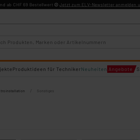
nd ab CHF 69 Bestellwert
Jetzt zum ELV-Newsletter anmelden u
jekte
Produktideen für Techniker
Neuheiten
Angebote
S
/
troinstallation
Sonstiges