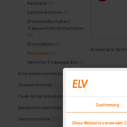
Netzteile
(2)
Zeitschaltuhren
(1)
Stromstoßschalter/
Treppenlicht-Zeitschalter
(3)
Stromzähler
(2)
Artikel pro Seite
Sonstiges
(2)
Verteiler Einbaugeräte
(1)
Energiekostenmessgeräte
(9)
Fenstertechnik
(1)
Funk-Schaltsteckdosen
(1)
Zustimmung
Garagentorantriebe
(2)
Gartentechnik
(55)
Diese Webseite verwendet C