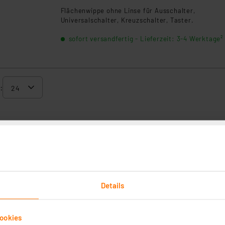
Flächenwippe ohne Linse für Ausschalter,
Universalschalter, Kreuzschalter, Taster.
sofort versandfertig - Lieferzeit: 3-4 Werktage²
:
Details
ookies