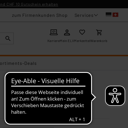
nd CHF 10 Gutschein erhalten
Services
zum Firmenkunden Shop
Karriere
Mein ELV
Merkzettel
Warenkorb
ortiments-Deals