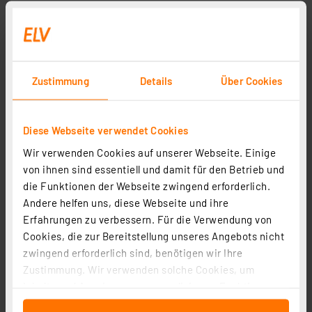
Zustimmung
Details
Über Cookies
Diese Webseite verwendet Cookies
Wir verwenden Cookies auf unserer Webseite. Einige
Homematic Funk-Rollladenaktor für Markenschalter,
von ihnen sind essentiell und damit für den Betrieb und
1fach Unterputzmontage HM-LC-Bl1PBU-FM
die Funktionen der Webseite zwingend erforderlich.
Artikel-Nr. 103038
Andere helfen uns, diese Webseite und ihre
Erfahrungen zu verbessern. Für die Verwendung von
1
2
3
4
5
(59)
Cookies, die zur Bereitstellung unseres Angebots nicht
zwingend erforderlich sind, benötigen wir Ihre
83.21 CHF
Zustimmung. Wir verwenden solche Cookies, um
inkl. MwSt.
Inhalte und Anzeigen zu personalisieren, Funktionen
Informationen zu Versandkosten
für soziale Medien anbieten zu können und die Zugriffe