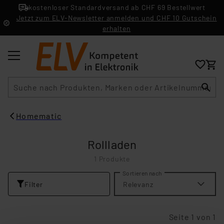
kostenloser Standardversand ab CHF 69 Bestellwert
Jetzt zum ELV-Newsletter anmelden und CHF 10 Gutschein
erhalten
Suche
Homematic
Rollladen
1 Produkte
Sortieren nach
Filter
Relevanz
Seite 1 von 1