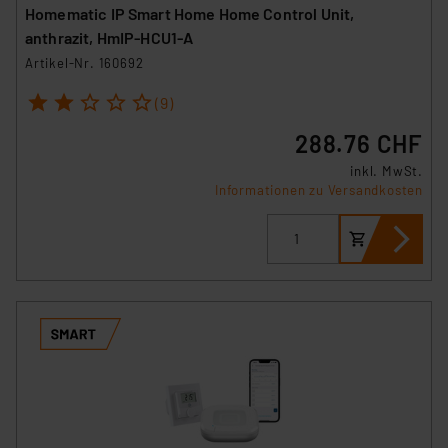
VO) zu. Eine detaillierte Auflistung der einzelnen
Homematic IP Smart Home Home Control Unit,
Cookies nach Zweck und Anbieter ist durch Klick auf
anthrazit, HmIP-HCU1-A
den Button „Ablehnen oder Einstellungen“ abrufbar. Sie
Artikel-Nr. 160692
können die Verwendung nicht notwendiger Cookies
1
2
3
4
5
ablehnen oder ihr ganz oder teilweise zustimmen. Ihre
(9)
erteilte Zustimmung können Sie jederzeit unter dem
288.76 CHF
Link „Cookie Einstellungen“ anpassen oder widerrufen.
inkl. MwSt.
Die Rechtmäßigkeit der Speicherung, Abrufung und
Informationen zu Versandkosten
Weiterverarbeitung dieser Daten zur Auswertung und
Analyse bis zum Zeitpunkt des Widerrufs bleibt hiervon
unberührt. Ihre Browser-Einstellungen können dazu
führen, dass die Einstellungen nicht längerfristig
gespeichert werden und dieses Banner erneut
angezeigt wird.
„Einige Drittanbieter verarbeiten personenbezogene
Daten in den USA. Ihre Einwilligung zur Einbindung von
Cookies dieser Drittanbieter umfasst daher ggf. auch
die Verarbeitung Ihrer Daten in den USA gemäß Art. 49