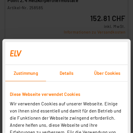
Point 2, 4 Heizkörperthermostate
Artikel-Nr. 258585
152.81 CHF
inkl. MwSt.
Informationen zu Versandkosten
Zustimmung
Details
Über Cookies
Diese Webseite verwendet Cookies
Wir verwenden Cookies auf unserer Webseite. Einige
von ihnen sind essentiell und damit für den Betrieb und
die Funktionen der Webseite zwingend erforderlich.
Andere helfen uns, diese Webseite und ihre
Homematic IP Smart Home Set Raumklima mit Access
Erfahrungen zu verbessern. Für die Verwendung von