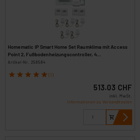
Homematic IP Smart Home Set Raumklima mit Access
Point 2, Fußbodenheizungscontroller, 4
Wandthermostate und 5 Stellantriebe
Artikel-Nr. 258584
1
2
3
4
5
(1)
513.03 CHF
inkl. MwSt.
Informationen zu Versandkosten