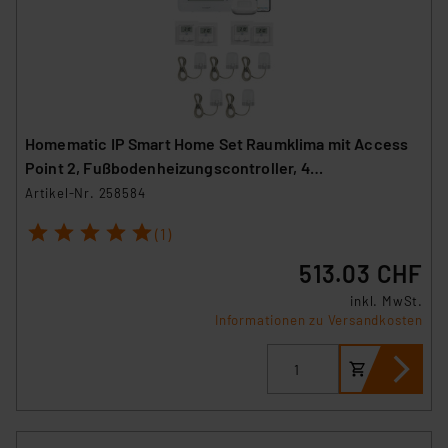
Homematic IP Smart Home Set Raumklima mit Access
Point 2, Fußbodenheizungscontroller, 4
Wandthermostate und 5 Stellantriebe
Artikel-Nr. 258584
1
2
3
4
5
(1)
513.03 CHF
inkl. MwSt.
Informationen zu Versandkosten